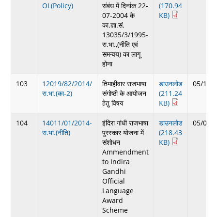
OL(Policy)
संबंध में दिनांक 22-
(170.94
07-2004 के
KB)
का.ज्ञा.सं.
13035/3/1995-
रा.भा.,(नीति एवं
समन्वय) का लागू
होना
103
12019/82/2014/
तिमाहीवार राजभाषा
डाउनलोड
05/15/
रा.भा.(का-2)
संगोष्ठी के आयोजन
(211.24
हेतु विषय
KB)
104
14011/01/2014-
इंदिरा गांधी राजभाषा
डाउनलोड
05/07/
रा.भा.(नीति)
पुरस्कार योजना में
(218.43
संशोधन
KB)
Ammendment
to Indira
Gandhi
Official
Language
Award
Scheme