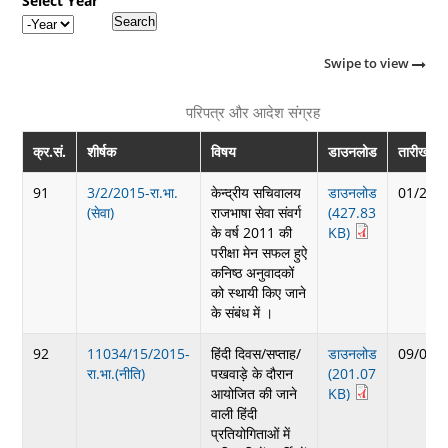
Select Year
Year
Swipe to view
परिपत्र और आदेश संग्रह
क्र.सं.
शीर्षक
विषय
डाउनलोड
तारीख
91
3/2/2015-रा.भा.
केन्द्रीय सचिवालय
डाउनलोड
01/27/
(सेवा)
राजभाषा सेवा संवर्ग
(427.83
के वर्ष 2011 की
KB)
परीक्षा मेन सफल हुऐ
कनिष्ठ अनुवादकों
को स्थायी किए जाने
के संबंध में ।
92
11034/15/2015-
हिंदी दिवस/सप्ताह/
डाउनलोड
09/01/
रा.भा.(नीति)
पखवाड़े के दौरान
(201.07
आयोजित की जाने
KB)
वाली हिंदी
प्रतियोगिताओं में