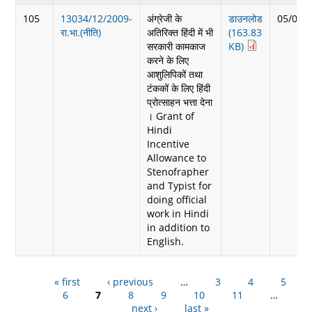
105
13034/12/2009-
अंग्रेजी के
डाउनलोड
05/06/
रा.भा.(नीति)
अतिरिक्त हिंदी में भी
(163.83
सरकारी कामकाज
KB)
करने के लिए
आशुलिपिकों तथा
टंककों के लिए हिंदी
प्रोत्साहन भत्ता देना
। Grant of
Hindi
Incentive
Allowance to
Stenofrapher
and Typist for
doing official
work in Hindi
in addition to
English.
« first
‹ previous
Pages
…
3
4
5
6
7
8
9
10
11
…
next ›
last »