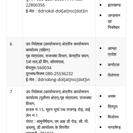
22800356
झारखण्ड
ई-मेल : ddriokol-dol[at]nic[dot]in
अण्डमान
एवं
निकोबार
6
उप निदेशक (कार्यान्वयन) क्षेत्रीय कार्यान्वयन
आन्ध्र
कार्यालय (दक्षिण)
प्रदेश
गृह मंत्रालय, राजभाषा विभाग, केन्द्रीय सदन,
5वां तल,डी विंग, कोरमंगला,
कर्नाटक
बेंगलूरू-560034
दूरभाष/फैक्स 080-25536232
तेलंगाना
ई-मेल : ddriobng-dol[at]nic[dot]in
7
उप निदेशक (कार्यान्वयन) क्षेत्रीय कार्यान्वयन
असम
कार्यालय (पूर्वोत्तर क्षेत्र),गृह मंत्रालय, राजभाषा
विभाग,
त्रिपुरा
हाउस नं-15, भूवन भूयां पथ राजगढ़ रोड़, वाई
लेन नं 1
मिजोरम
पोस्ट : बामुनीमैदान, एम आह डी रोड, सी. पी.
डब्लयु, डी कार्यालय के विपरीत
नागालैण्ड