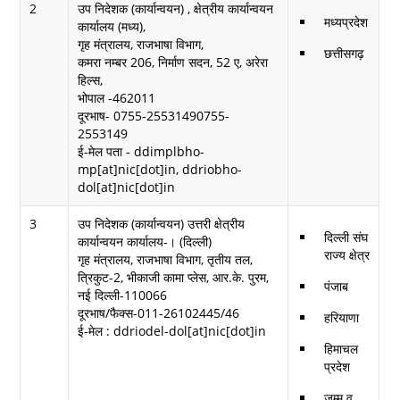
2
उप निदेशक (कार्यान्वयन) , क्षेत्रीय कार्यान्वयन
मध्यप्रदेश
कार्यालय (मध्य),
गृह मंत्रालय, राजभाषा विभाग,
छत्तीसगढ़
कमरा नम्बर 206, निर्माण सदन, 52 ए, अरेरा
हिल्स,
भोपाल -462011
दूरभाष- 0755-25531490755-
2553149
ई-मेल पता - ddimplbho-
mp[at]nic[dot]in, ddriobho-
dol[at]nic[dot]in
3
उप निदेशक (कार्यान्वयन) उत्तरी क्षेत्रीय
दिल्ली संघ
कार्यान्वयन कार्यालय-। (दिल्ली)
राज्य क्षेत्र
गृह मंत्रालय, राजभाषा विभाग, तृतीय तल,
त्रिकुट-2, भीकाजी कामा प्लेस, आर.के. पुरम,
पंजाब
नई दिल्ली-110066
दूरभाष/फैक्स-011-26102445/46
हरियाणा
ई-मेल : ddriodel-dol[at]nic[dot]in
हिमाचल
प्रदेश
जम्मू व