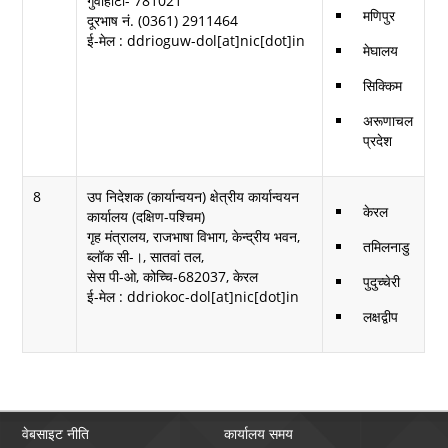
गुवाहाटी- 781021
मणिपुर
दूरभाष नं. (0361) 2911464
ई-मेल : ddrioguw-dol[at]nic[dot]in
मेघालय
सिक्किम
अरूणाचल
प्रदेश
8
उप निदेशक (कार्यान्वयन) क्षेत्रीय कार्यान्वयन
केरल
कार्यालय (दक्षिण-पश्चिम)
गृह मंत्रालय, राजभाषा विभाग, केन्द्रीय भवन,
तमिलनाडु
ब्लॉक सी-।, सातवां तल,
सेस पी-ओ, कोच्चि-682037, केरल
पुदुच्चेरी
ई-मेल : ddriokoc-dol[at]nic[dot]in
लक्षद्वीप
वेबसाइट नीति
कार्यालय समय