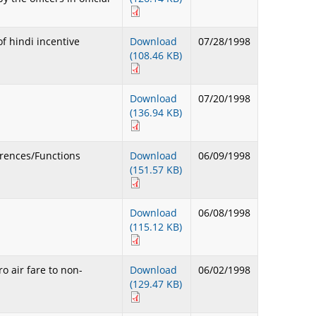
ant of hindi incentive
Download
07/28/1998
(108.46 KB)
Download
07/20/1998
(136.94 KB)
onferences/Functions
Download
06/09/1998
(151.57 KB)
Download
06/08/1998
(115.12 KB)
- fro air fare to non-
Download
06/02/1998
(129.47 KB)