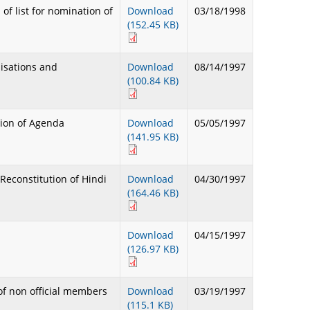
tion of list for nomination of
Download
03/18/1998
(152.45 KB)
nisations and
Download
08/14/1997
(100.84 KB)
culation of Agenda
Download
05/05/1997
(141.95 KB)
ion/Reconstitution of Hindi
Download
04/30/1997
(164.46 KB)
Download
04/15/1997
(126.97 KB)
ion of non official members
Download
03/19/1997
(115.1 KB)