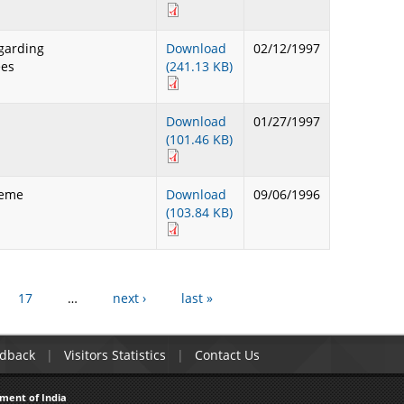
regarding
Download
02/12/1997
ees
(241.13 KB)
Download
01/27/1997
(101.46 KB)
cheme
Download
09/06/1996
(103.84 KB)
17
…
next ›
last »
dback
Visitors Statistics
Contact Us
ment of India