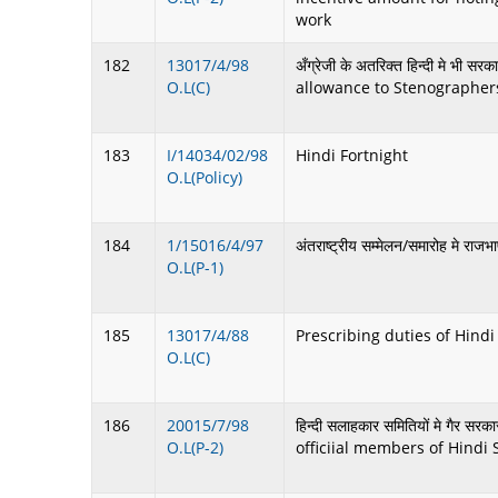
work
182
13017/4/98
अँग्रेजी के अतरिक्त हिन्दी मे भी स
O.L(C)
allowance to Stenographers 
183
I/14034/02/98
Hindi Fortnight
O.L(Policy)
184
1/15016/4/97
अंतराष्ट्रीय सम्मेलन/समारोह मे
O.L(P-1)
185
13017/4/88
Prescribing duties of Hindi
O.L(C)
186
20015/7/98
हिन्दी सलाहकार समितियों मे गैर स
O.L(P-2)
officiial members of Hindi 