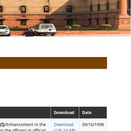
Download
Date
शि मे वृद्धि/Enhancement in the
Download
09/16/1998
 the officers in official
(126.14 KB)