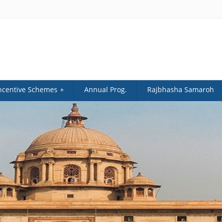
ncentive Schemes
Annual Prog.
Rajbhasha Samaroh