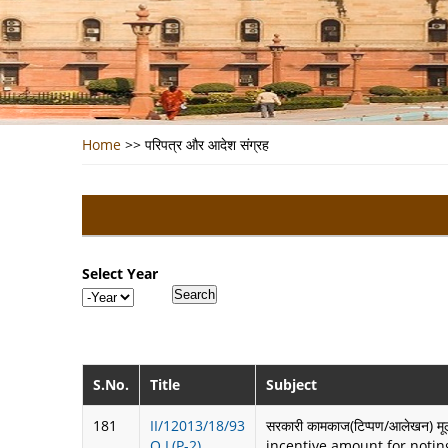
Home
>>
परिपत्र और आदेश संग्रह
Select Year
Year
S.No.
Title
Subject
181
II/12013/18/93
सरकारी कामकाज(टिप्पण/आलेखन) मूल रू
O.L(P-2)
incentive amount for noting/