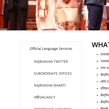
WHAT
Official Language Services
राजभाषा
नराकास
RAJBHASHA TWITTER
नगर रा
SUBORDINATE OFFICES
केंद्र
लोगो (
RAJBHASHA BHARTI
वरिष्ठ
केंद्री
भर्ती/VACANCY
केंद्र
तिमाही 