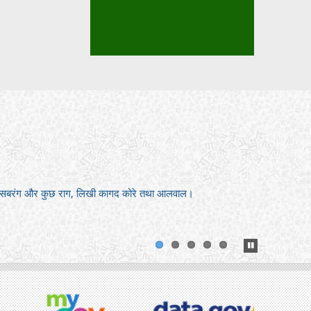
े द्वीप, सबरंग और कुछ राग, लिखी कागद कोरे तथा आलवाल।
1
2
3
4
5
Pause