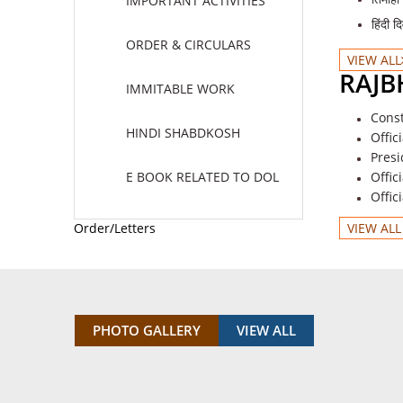
IMPORTANT ACTIVITIES
हिंदी 
ORDER & CIRCULARS
VIEW ALL
RAJB
IMMITABLE WORK
Const
HINDI SHABDKOSH
Offic
Presi
E BOOK RELATED TO DOL
Offic
Offic
Order/Letters
VIEW AL
PHOTO GALLERY
VIEW ALL