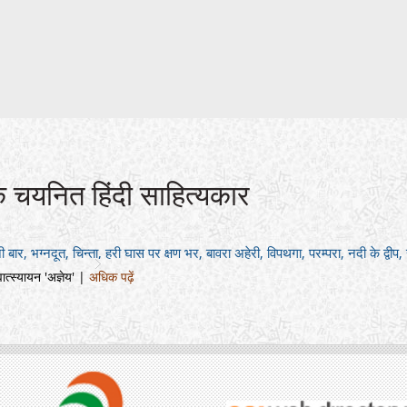
े चयनित हिंदी साहित्यकार
नी बार, भग्‍नदूत, चिन्‍ता, हरी घास पर क्षण भर, बावरा अहेरी, विपथगा, परम्‍परा, नदी क
वात्स्यायन 'अज्ञेय' |
अधिक पढ़ें