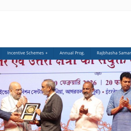
Incentive Schemes
Annual Prog.
Rajbhasha Sama