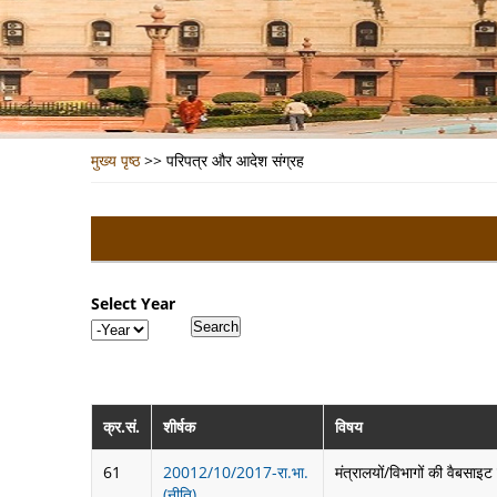
मुख्य पृष्ठ
>>
परिपत्र और आदेश संग्रह
Select Year
Year
क्र.सं.
शीर्षक
विषय
61
20012/10/2017-रा.भा.
मंत्रालयों/विभागों की वैबसाइट द
(नीति)