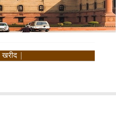
की खरीद |