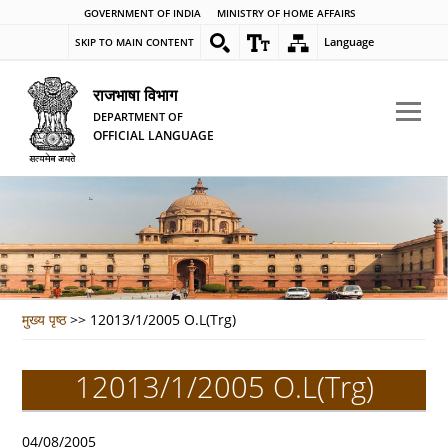
GOVERNMENT OF INDIA
MINISTRY OF HOME AFFAIRS
Language
SKIP TO MAIN CONTENT
राजभाषा विभाग
DEPARTMENT OF
OFFICIAL LANGUAGE
मुख्य पृष्ठ
>>
12013/1/2005 O.L(Trg)
12013/1/2005 O.L(Trg)
04/08/2005