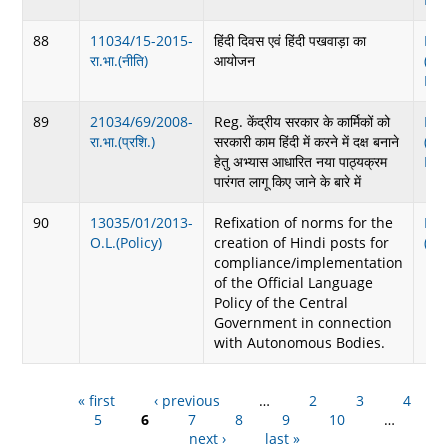
88
11034/15-2015-
हिंदी दिवस एवं हिंदी पखवाड़ा का
Do
रा.भा.(नीति)
आयोजन
(26
KB
89
21034/69/2008-
Reg. केंद्रीय सरकार के कार्मिकों को
Do
रा.भा.(प्रशि.)
सरकारी काम हिंदी में करने में दक्ष बनाने
(28
हेतु अभ्यास आधारित नया पाठ्यक्रम
KB
पारंगत लागू किए जाने के बारे में
90
13035/01/2013-
Refixation of norms for the
Do
O.L.(Policy)
creation of Hindi posts for
(21
compliance/implementation
of the Official Language
Policy of the Central
Government in connection
with Autonomous Bodies.
« first
‹ previous
Pages
…
2
3
4
5
6
7
8
9
10
…
next ›
last »