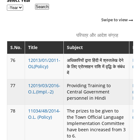
Select Year
Year
Swipe to view
परिपत्र और आदेश संग्रह
S.No.
Title
Subject
Do
76
12013/01/2011-
अधिकारियों द्वारा हिंदी में श्रुतलेख देने
Do
OL(Policy)
के लिए प्रोत्साहन राशि में वृद्धि के संबंध
(26
में
77
12019/03/2016-
Providing Training to
Do
O.L.(Impl.-2)
Central Government
(26
personnel in Hindi
KB
78
11034/48/2014-
The prizes to be given to
Do
O.L. (Policy)
the Town Official Language
(28
Implementation Committee
have been increased from 3
to 6.