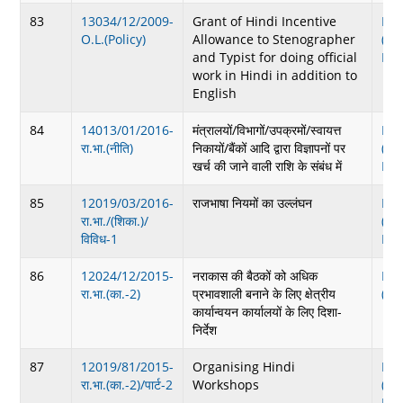
83
13034/12/2009-
Grant of Hindi Incentive
Do
O.L.(Policy)
Allowance to Stenographer
(38
and Typist for doing official
KB
work in Hindi in addition to
English
84
14013/01/2016-
मंत्रालयों/विभागों/उपक्रमों/स्वायत्त
Do
रा.भा.(नीति)
निकायों/बैंकों आदि द्वारा विज्ञापनों पर
(14
खर्च की जाने वाली राशि के संबंध में
KB
85
12019/03/2016-
राजभाषा नियमों का उल्लंघन
Do
रा.भा./(शिका.)/
(38
विविध-1
KB
86
12024/12/2015-
नराकास की बैठकों को अधिक
Do
रा.भा.(का.-2)
प्रभावशाली बनाने के लिए क्षेत्रीय
(3.
कार्यान्वयन कार्यालयों के लिए दिशा-
निर्देश
87
12019/81/2015-
Organising Hindi
Do
रा.भा.(का.-2)/पार्ट-2
Workshops
(99
KB