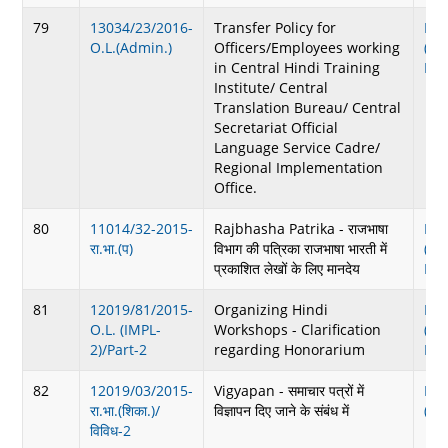
79
13034/23/2016-
Transfer Policy for
Do
O.L.(Admin.)
Officers/Employees working
(62
in Central Hindi Training
KB
Institute/ Central
Translation Bureau/ Central
Secretariat Official
Language Service Cadre/
Regional Implementation
Office.
80
11014/32-2015-
Rajbhasha Patrika - राजभाषा
Do
रा.भा.(प)
विभाग की पत्रिका राजभाषा भारती में
(14
प्रकाशित लेखों के लिए मानदेय
KB
81
12019/81/2015-
Organizing Hindi
Do
O.L. (IMPL-
Workshops - Clarification
(14
2)/Part-2
regarding Honorarium
KB
82
12019/03/2015-
Vigyapan - समाचार पत्रों में
Do
रा.भा.(शिका.)/
विज्ञापन दिए जाने के संबंध में
(15
विविध-2