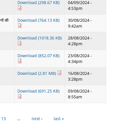
Download (298.67 KB)
04/09/2024 -
4:53pm
नों की
Download (764.13 KB)
30/08/2024 -
9:42am
Download (1018.36 KB)
28/08/2024 -
4:28pm
Download (852.07 KB)
23/08/2024 -
4:34pm
Download (2.81 MB)
16/08/2024 -
3:28pm
Download (691.25 KB)
09/08/2024 -
8:55am
13
…
next ›
last »