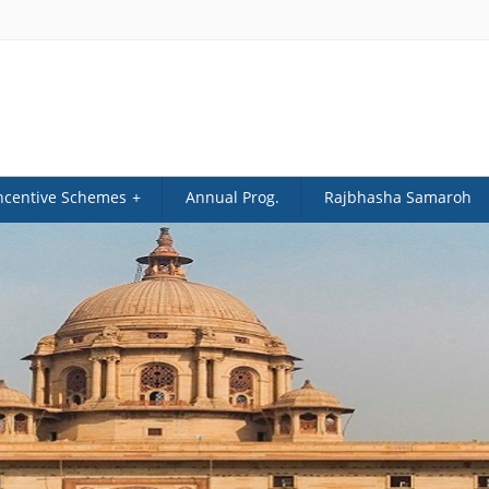
ncentive Schemes
Annual Prog.
Rajbhasha Samaroh