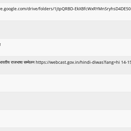
://drive.google.com/drive/folders/1jtpQRBD-EkXBfcWxRYMnSryhsD4DE50
श
अखिल भारतीय राजभाषा सम्मेलन https://webcast.gov.in/hindi-diwas?lang=hi 14-1