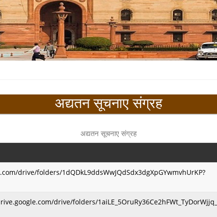
अद्यतन सूचनाए संग्रह
अद्यतन सूचनाए संग्रह
e.google.com/drive/folders/1dQDkL9ddsWwJQdSdx3dgXpGYwmvhUrKP?
ps://drive.google.com/drive/folders/1aiLE_5OruRy36Ce2hFWt_TyDorWjjq