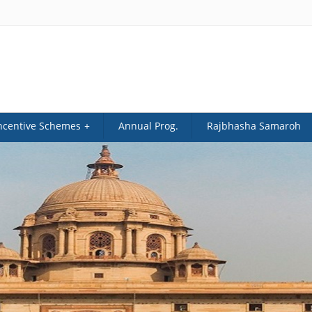
ncentive Schemes
Annual Prog.
Rajbhasha Samaroh